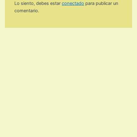
Lo siento, debes estar
conectado
para publicar un
comentario.