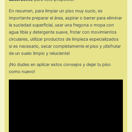
En resumen, para limpiar un piso muy sucio, es
importante preparar el área, aspirar o barrer para eliminar
la suciedad superficial, usar una fregona o mopa con
agua tibia y detergente suave, frotar con movimientos
circulares, utilizar productos de limpieza especializados
si es necesario, secar completamente el piso y ¡disfrutar
de un suelo limpio y reluciente!
¡No dudes en aplicar estos consejos y dejar tu piso
como nuevo!