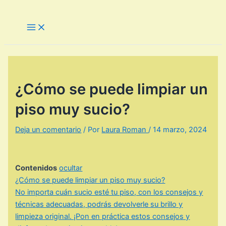
Ir
al
Main
Menu
contenido
¿Cómo se puede limpiar un
piso muy sucio?
Deja un comentario
/ Por
Laura Roman
/
14 marzo, 2024
Contenidos
ocultar
¿Cómo se puede limpiar un piso muy sucio?
No importa cuán sucio esté tu piso, con los consejos y
técnicas adecuadas, podrás devolverle su brillo y
limpieza original. ¡Pon en práctica estos consejos y