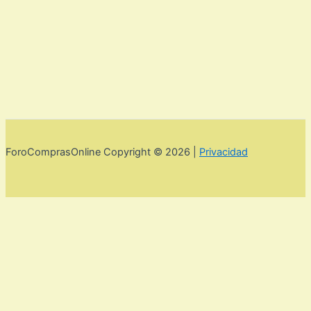
ForoComprasOnline Copyright © 2026 |
Privacidad
Utilizamos cookies para mejorar la experiencia de usuario. Para
seguir navegando por esta web debes de aceptar la política de
privacidad y las cookies.
Acepto
Rechazar
Aviso legal,
privacidad y cookies.
Política de privacidad y cookies