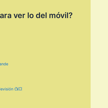
ra ver lo del móvil?
rande
levisión 📺💥