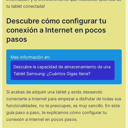
tu tablet conectada!
Descubre cómo configurar tu
conexión a Internet en pocos
pasos
Mas información en:
Descubre la capacidad de almacenamiento de una
Tablet Samsung: ¿Cuántos Gigas tiene?
Si acabas de adquirir una tablet y estás deseando
conectarte a Internet para empezar a disfrutar de todas sus
funcionalidades, no te preocupes, es muy sencillo. En esta
guía paso a paso, te explicamos cómo configurar tu
conexión a Internet en pocos pasos.