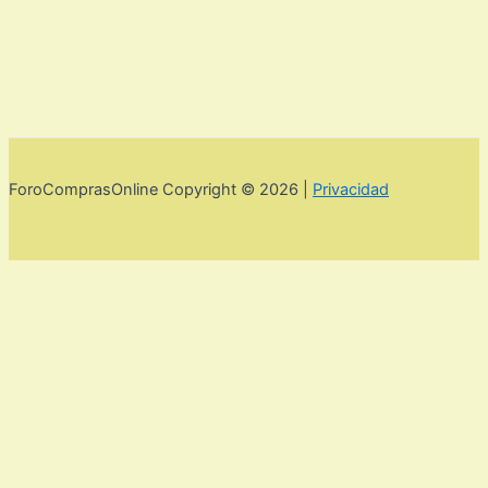
ForoComprasOnline Copyright © 2026 |
Privacidad
Utilizamos cookies para mejorar la experiencia de usuario. Para
seguir navegando por esta web debes de aceptar la política de
privacidad y las cookies.
Acepto
Rechazar
Aviso legal,
privacidad y cookies.
Política de privacidad y cookies
Cerrar