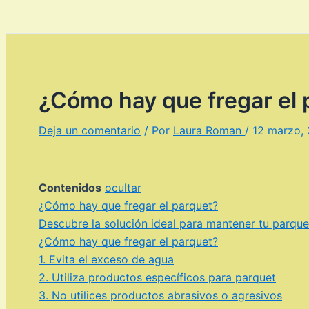
¿Cómo hay que fregar el 
Deja un comentario
/ Por
Laura Roman
/
12 marzo,
Contenidos
ocultar
¿Cómo hay que fregar el parquet?
Descubre la solución ideal para mantener tu parqu
¿Cómo hay que fregar el parquet?
1. Evita el exceso de agua
2. Utiliza productos específicos para parquet
3. No utilices productos abrasivos o agresivos