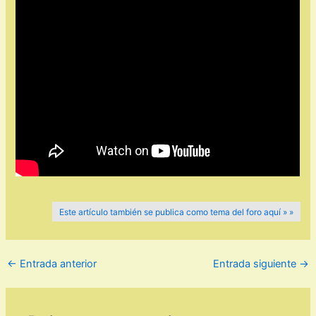
Este artículo también se publica como tema del foro aquí » »
←
Entrada anterior
Entrada siguiente
→