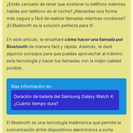
¿Estás cansado de tener que sostener tu teléfono mientras
hablas por teléfono en el coche? ¿Necesitas una forma
más segura y fácil de realizar llamadas mientras conduces?
¡El Bluetooth es la solución perfecta para ti!
En este artículo, te enseñaré
cómo hacer una llamada por
Bluetooth
de manera fácil y rápida. Además, te daré
algunos consejos para que puedas aprovechar al máximo
esta tecnología y hacer tus llamadas con la mejor calidad
posible.
Mas información en:
Duración de batería del Samsung Galaxy Watch 4:
¿Cuánto tiempo dura?
El Bluetooth es una tecnología inalámbrica que permite la
comunicación entre dispositivos electrónicos a corta