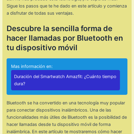
Sigue los pasos que te he dado en este artículo y comienza
a disfrutar de todas sus ventajas.
Descubre la sencilla forma de
hacer llamadas por Bluetooth en
tu dispositivo móvil
Mas información en:
Duración del Smartwatch Amazfit: ¿Cuánto tiempo
dura?
Bluetooth se ha convertido en una tecnología muy popular
para conectar dispositivos inalámbricos. Una de las
funcionalidades más útiles de Bluetooth es la posibilidad de
hacer llamadas desde tu dispositivo móvil de forma
inalámbrica. En este artículo te mostraremos cómo hacer