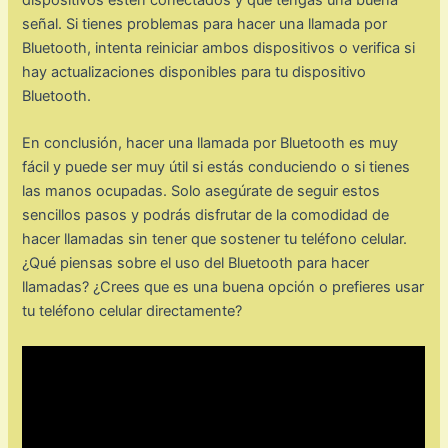
señal. Si tienes problemas para hacer una llamada por
Bluetooth, intenta reiniciar ambos dispositivos o verifica si
hay actualizaciones disponibles para tu dispositivo
Bluetooth.
En conclusión, hacer una llamada por Bluetooth es muy
fácil y puede ser muy útil si estás conduciendo o si tienes
las manos ocupadas. Solo asegúrate de seguir estos
sencillos pasos y podrás disfrutar de la comodidad de
hacer llamadas sin tener que sostener tu teléfono celular.
¿Qué piensas sobre el uso del Bluetooth para hacer
llamadas? ¿Crees que es una buena opción o prefieres usar
tu teléfono celular directamente?