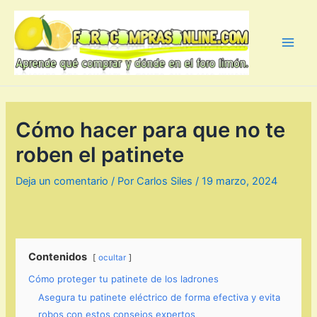
Ir
al
contenido
Main
Men
Cómo hacer para que no te
roben el patinete
Deja un comentario
/ Por
Carlos Siles
/
19 marzo, 2024
Contenidos
ocultar
Cómo proteger tu patinete de los ladrones
Asegura tu patinete eléctrico de forma efectiva y evita
robos con estos consejos expertos