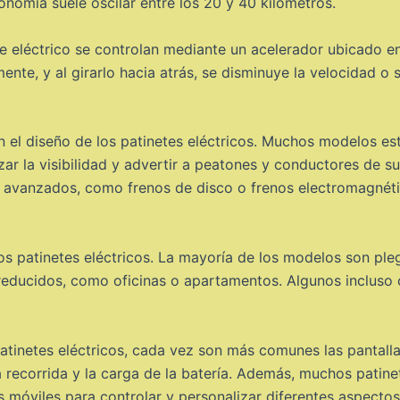
onomía suele oscilar entre los 20 y 40 kilómetros.
 eléctrico se controlan mediante un acelerador ubicado en e
nte, y al girarlo hacia atrás, se disminuye la velocidad o 
 el diseño de los patinetes eléctricos. Muchos modelos es
izar la visibilidad y advertir a peatones y conductores de s
 avanzados, como frenos de disco o frenos electromagnéti
os patinetes eléctricos. La mayoría de los modelos son plega
educidos, como oficinas o apartamentos. Algunos incluso 
patinetes eléctricos, cada vez son más comunes las pantall
a recorrida y la carga de la batería. Además, muchos patin
 móviles para controlar y personalizar diferentes aspectos