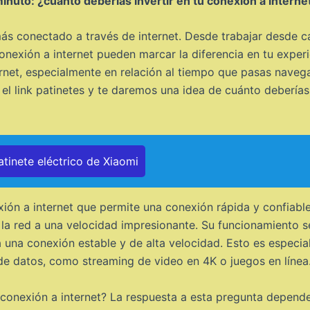
inuto: ¿cuánto deberías invertir en tu conexión a interne
ás conectado a través de internet. Desde trabajar desde ca
conexión a internet pueden marcar la diferencia en tu experie
ernet, especialmente en relación al tiempo que pasas navega
l link patinetes y te daremos una idea de cuánto deberías 
atinete eléctrico de Xiaomi
ión a internet que permite una conexión rápida y confiable. 
en la red a una velocidad impresionante. Su funcionamiento 
a una conexión estable y de alta velocidad. Esto es especia
de datos, como streaming de video en 4K o juegos en línea
u conexión a internet? La respuesta a esta pregunta depend