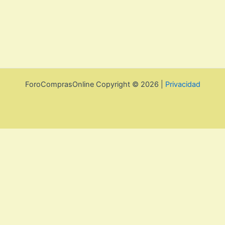
ForoComprasOnline Copyright © 2026 |
Privacidad
Utilizamos cookies para mejorar la experiencia de usuario. Para
seguir navegando por esta web debes de aceptar la política de
privacidad y las cookies.
Acepto
Rechazar
Aviso legal, privacidad y
cookies.
Política de privacidad y cookies
Cerrar