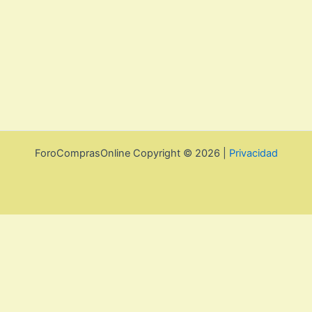
ForoComprasOnline Copyright © 2026 |
Privacidad
Utilizamos cookies para mejorar la experiencia de usuario. Para
seguir navegando por esta web debes de aceptar la política de
privacidad y las cookies.
Acepto
Rechazar
Aviso legal, privacidad y
cookies.
Política de privacidad y cookies