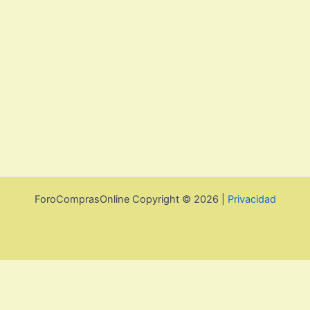
ForoComprasOnline Copyright © 2026 |
Privacidad
Utilizamos cookies para mejorar la experiencia de usuario. Para
seguir navegando por esta web debes de aceptar la política de
privacidad y las cookies.
Acepto
Rechazar
Aviso legal, privacidad y