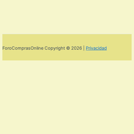
ForoComprasOnline Copyright © 2026 |
Privacidad
Utilizamos cookies para mejorar la experiencia de usuario. Para
seguir navegando por esta web debes de aceptar la política de
privacidad y las cookies.
Acepto
Rechazar
Aviso legal,
privacidad y cookies.
Política de privacidad y cookies
Cerrar