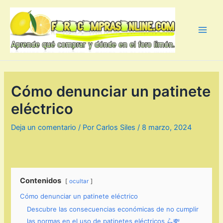
Ir
al
contenido
Main
Men
Cómo denunciar un patinete
eléctrico
Deja un comentario
/ Por
Carlos Siles
/
8 marzo, 2024
Contenidos
ocultar
Cómo denunciar un patinete eléctrico
Descubre las consecuencias económicas de no cumplir
las normas en el uso de patinetes eléctricos 🛴💸