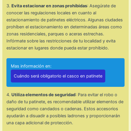
3.
Evita estacionar en zonas prohibidas
: Asegúrate de
conocer las regulaciones locales en cuanto al
estacionamiento de patinetes eléctricos. Algunas ciudades
prohíben el estacionamiento en determinadas áreas como
zonas residenciales, parques o aceras estrechas.
Infórmate sobre las restricciones de tu localidad y evita
estacionar en lugares donde pueda estar prohibido.
Mas información en:
Cuándo será obligatorio el casco en patinete
4.
Utiliza elementos de seguridad
: Para evitar el robo o
daño de tu patinete, es recomendable utilizar elementos de
seguridad como candados o cadenas. Estos accesorios
ayudarán a disuadir a posibles ladrones y proporcionarán
una capa adicional de protección.