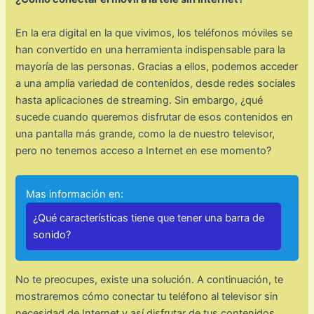
En la era digital en la que vivimos, los teléfonos móviles se
han convertido en una herramienta indispensable para la
mayoría de las personas. Gracias a ellos, podemos acceder
a una amplia variedad de contenidos, desde redes sociales
hasta aplicaciones de streaming. Sin embargo, ¿qué
sucede cuando queremos disfrutar de esos contenidos en
una pantalla más grande, como la de nuestro televisor,
pero no tenemos acceso a Internet en ese momento?
Mas información en:
¿Qué características tiene que tener una barra de
sonido?
No te preocupes, existe una solución. A continuación, te
mostraremos cómo conectar tu teléfono al televisor sin
necesidad de Internet y así disfrutar de tus contenidos