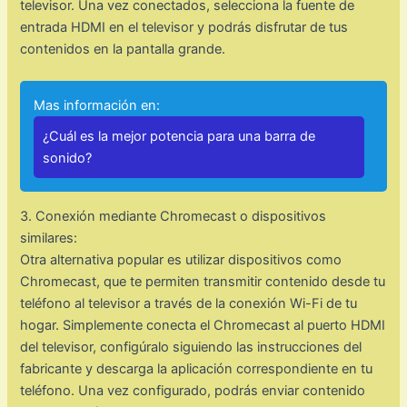
televisor. Una vez conectados, selecciona la fuente de
entrada HDMI en el televisor y podrás disfrutar de tus
contenidos en la pantalla grande.
Mas información en:
¿Cuál es la mejor potencia para una barra de
sonido?
3. Conexión mediante Chromecast o dispositivos
similares:
Otra alternativa popular es utilizar dispositivos como
Chromecast, que te permiten transmitir contenido desde tu
teléfono al televisor a través de la conexión Wi-Fi de tu
hogar. Simplemente conecta el Chromecast al puerto HDMI
del televisor, configúralo siguiendo las instrucciones del
fabricante y descarga la aplicación correspondiente en tu
teléfono. Una vez configurado, podrás enviar contenido