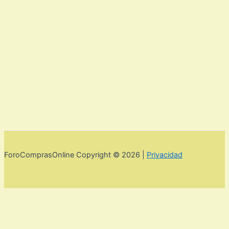
ForoComprasOnline Copyright © 2026 |
Privacidad
Utilizamos cookies para mejorar la experiencia de usuario. Para
seguir navegando por esta web debes de aceptar la política de
privacidad y las cookies.
Acepto
Rechazar
Aviso legal,