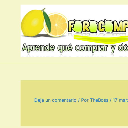
Ir
al
contenido
Deja un comentario
/ Por
TheBoss
/
17 mar