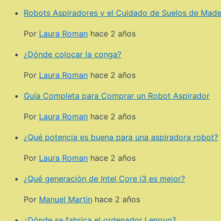
Robots Aspiradores y el Cuidado de Suelos de Made
Por
Laura Roman
hace 2 años
¿Dónde colocar la conga?
Por
Laura Roman
hace 2 años
Guía Completa para Comprar un Robot Aspirador
Por
Laura Roman
hace 2 años
¿Qué potencia es buena para una aspiradora robot?
Por
Laura Roman
hace 2 años
¿Qué generación de Intel Core i3 es mejor?
Por
Manuel Martin
hace 2 años
¿Dónde se fabrica el ordenador Lenovo?