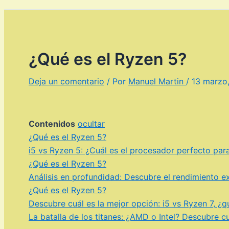
¿Qué es el Ryzen 5?
Deja un comentario
/ Por
Manuel Martin
/
13 marzo
Contenidos
ocultar
¿Qué es el Ryzen 5?
i5 vs Ryzen 5: ¿Cuál es el procesador perfecto para
¿Qué es el Ryzen 5?
Análisis en profundidad: Descubre el rendimiento e
¿Qué es el Ryzen 5?
Descubre cuál es la mejor opción: i5 vs Ryzen 7, ¿
La batalla de los titanes: ¿AMD o Intel? Descubre c